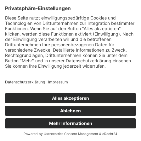
NATURLIKÖR 6ER
€
3,00
INKL. MWST.
IN DEN WARENKORB
IN DEN WARENKORB
Welcome Boarder, wie können
wir Dir helfen?
Bitte keine
Sprachanrufe!
Wakebeach 257
Online
Whatsapp