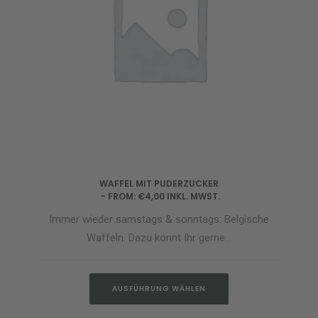
werden
Dieses
WAFFEL MIT PUDERZUCKER
Produkt
AUSFÜHRUNG WÄHLEN
FROM:
€
4,00
INKL. MWST.
weist
mehrere
Immer wieder samstags & sonntags: Belgische
Varianten
auf.
Waffeln. Dazu könnt Ihr gerne…
Die
Optionen
können
Dieses
auf
AUSFÜHRUNG WÄHLEN
Produkt
der
weist
Produktseite
mehrere