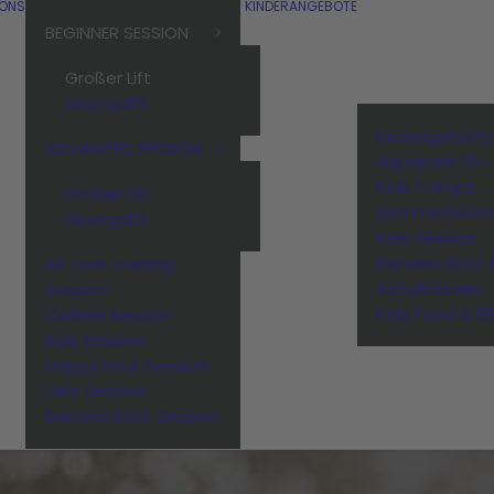
IONS
KINDERANGEBOTE
BEGINNER SESSION
Großer Lift
Übungslift
Kindergeburt
ADVANCED SESSION
Aquapark 257
Kids Camps –
Großer Lift
Sommerferie
Übungslift
Kids Session
Banana Boot 
Air Trick Training
Schulklassen
Session
Kids Food & B
Coffee Session
Kids Session
Happy Hour Session
Girls Session
Banana Boot Session