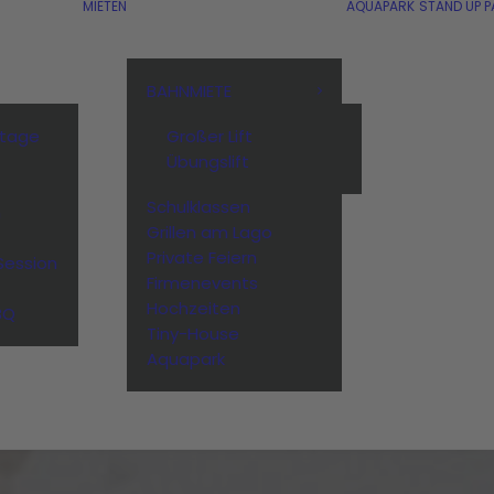
MIETEN
AQUAPARK
STAND UP P
BAHNMIETE
stage
Großer Lift
Übungslift
Schulklassen
n
Grillen am Lago
Private Feiern
Session
Firmenevents
Hochzeiten
BQ
Tiny-House
Aquapark