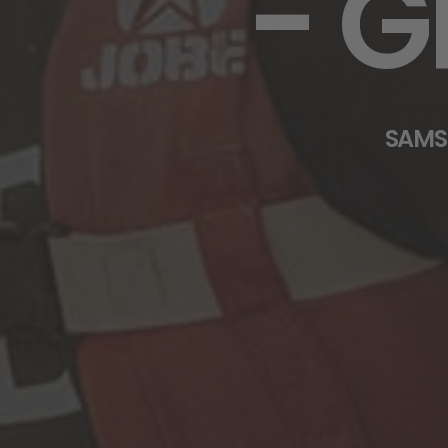
- G
SAMS