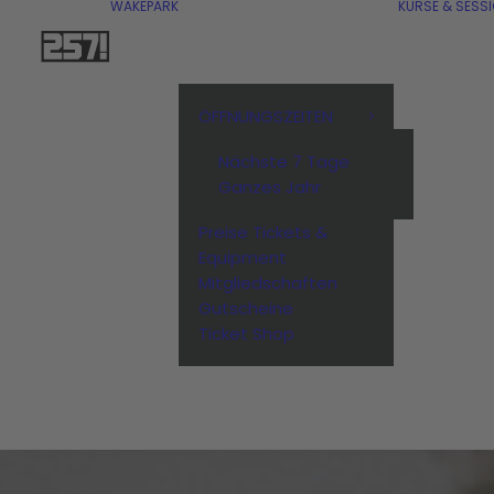
WAKEPARK
KURSE & SESS
ÖFFNUNGSZEITEN
Nächste 7 Tage
Ganzes Jahr
Preise Tickets &
Equipment
Mitgliedschaften
Gutscheine
Ticket Shop