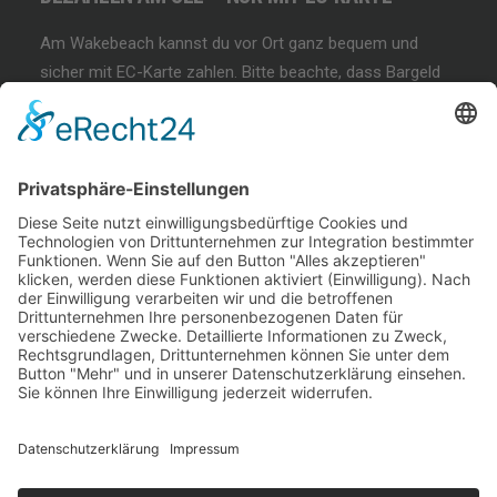
Am Wakebeach kannst du vor Ort ganz bequem und
sicher mit EC-Karte zahlen. Bitte beachte, dass Bargeld
und andere Zahlungsmethoden nicht akzeptiert werden!
BEGINNER SESSION
Immer wieder samstags, bringen wir Dir das
Wakeboarden bei. Der beste Anfängerkurs weit & breit.
Lest mehr…
COFFEE & WAKE SESSION
Immer wieder sonntags gibt es die chilligste Wakeboard-
Session weit & breit.
Lest mehr…
Welcome Boarder, wie können
wir Dir helfen?