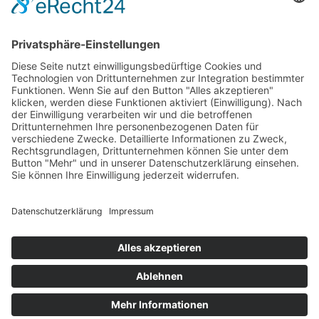
ab 9 €
Ergänzt eure Buchung mit einem leckeren
BBQ direkt in oder nach eurer Session.
Im Anschluss buchen
→
Welcome Boarder, wie können
wir Dir helfen?
Bitte keine
Sprachanrufe!
Wakebeach 257
Online
Whatsapp
© 2026 Waterfront Event & Veranstaltungs GmbH