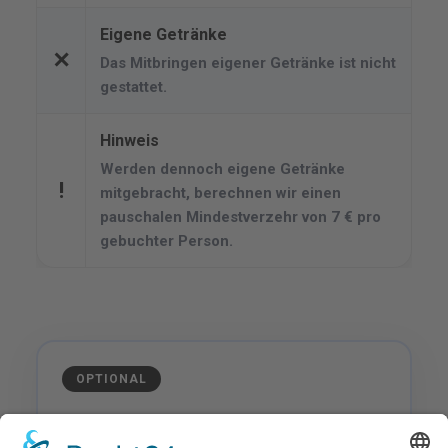
Eigene Getränke
✕
Das Mitbringen eigener Getränke ist nicht
gestattet.
Hinweis
Werden dennoch eigene Getränke
!
mitgebracht, berechnen wir einen
pauschalen Mindestverzehr von
7 € pro
gebuchter Person
.
OPTIONAL
Grillen am Lago