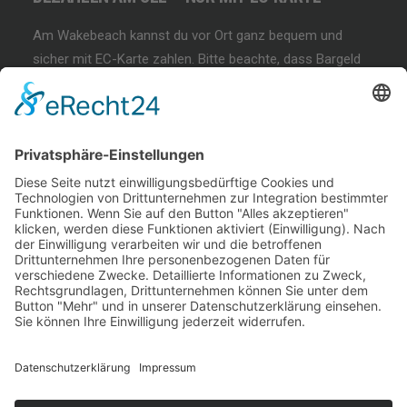
Am Wakebeach kannst du vor Ort ganz bequem und
sicher mit EC-Karte zahlen. Bitte beachte, dass Bargeld
und andere Zahlungsmethoden nicht akzeptiert werden!
BEGINNER SESSION
Immer wieder samstags, bringen wir Dir das
Wakeboarden bei. Der beste Anfängerkurs weit & breit.
Lest mehr…
COFFEE & WAKE SESSION
Immer wieder sonntags gibt es die chilligste Wakeboard-
Session weit & breit.
Lest mehr…
Welcome Boarder, wie können
wir Dir helfen?