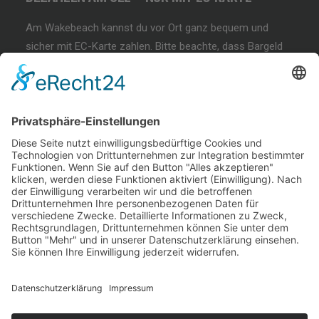
Am Wakebeach kannst du vor Ort ganz bequem und
sicher mit EC-Karte zahlen. Bitte beachte, dass Bargeld
und andere Zahlungsmethoden nicht akzeptiert werden!
BEGINNER SESSION
Immer wieder samstags, bringen wir Dir das
Wakeboarden bei. Der beste Anfängerkurs weit & breit.
Lest mehr…
COFFEE & WAKE SESSION
Immer wieder sonntags gibt es die chilligste Wakeboard-
Session weit & breit.
Lest mehr…
Welcome Boarder, wie können
wir Dir helfen?