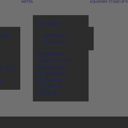
MIETEN
AQUAPARK
STAND UP P
BAHNMIETE
stage
Großer Lift
Übungslift
Schulklassen
n
Grillen am Lago
Private Feiern
Session
Firmenevents
Hochzeiten
BQ
Tiny-House
Aquapark