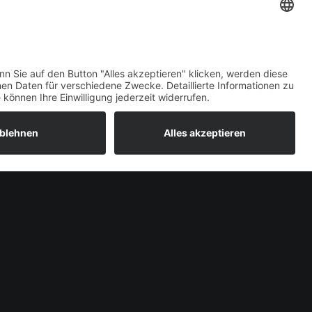
IN DEN WARENKORB
Welcome Boarder, wie
können wir Dir helfen?
Bitte keine Sprachanrufe!
Wakebeach 257
Online
Whatsapp
NEXT