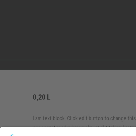
0,20 L
I am text block. Click edit button to change thi
consectetur adipiscing elit. Ut elit tellus, luct