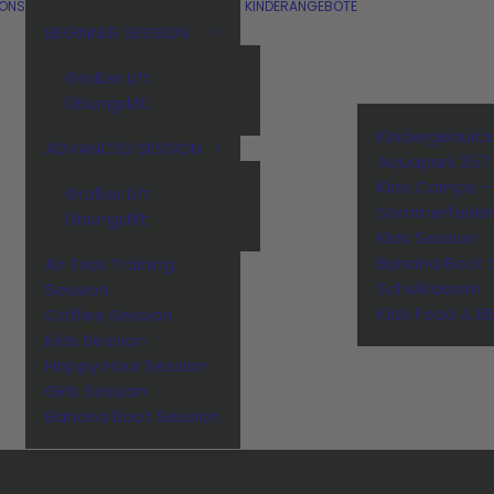
IONS
KINDERANGEBOTE
BEGINNER SESSION
Großer Lift
Übungslift
Kindergeburt
ADVANCED SESSION
Aquapark 257
Kids Camps –
Großer Lift
Sommerferie
Übungslift
Kids Session
Banana Boot 
Air Trick Training
Schulklassen
Session
Kids Food & B
Coffee Session
Kids Session
Happy Hour Session
Girls Session
Banana Boot Session