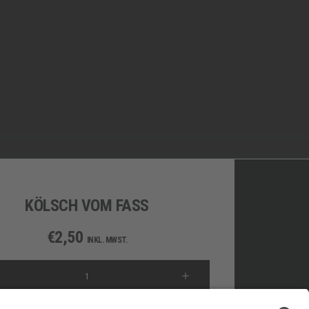
KÖLSCH VOM FASS
€
2,50
INKL. MWST.