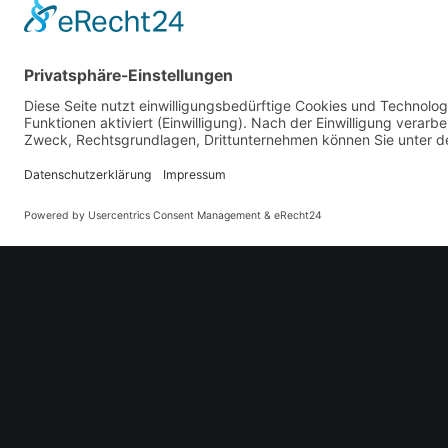
dapibus leo.
DETAILS
Kategorien
GETRÄNKE
,
BIER VOM FASS
REVIEWS
PREV