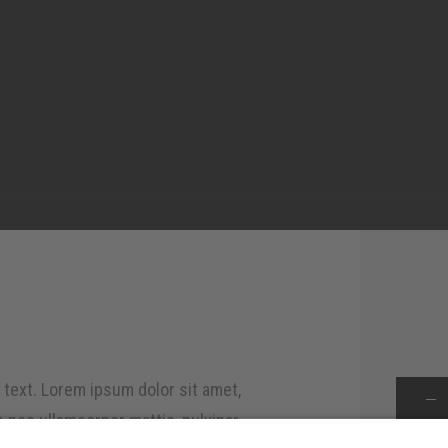
s text. Lorem ipsum dolor sit amet,
Kölsch
vom
us nec ullamcorper mattis, pulvinar
Fass