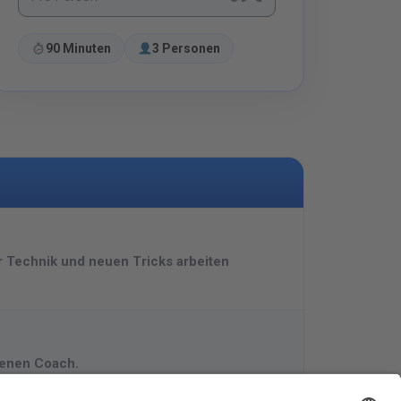
90 Minuten
3 Personen
er Technik und neuen Tricks arbeiten
renen Coach.