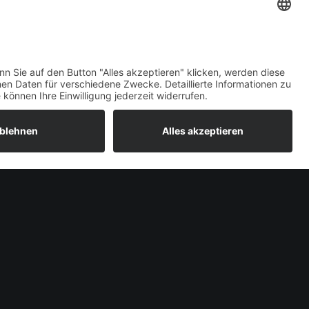
ezielt und mit maximaler Fahrzeit trainiert
Welcome Boarder, wie
können wir Dir helfen?
Bitte keine Sprachanrufe!
Wakebeach 257
Online
Whatsapp