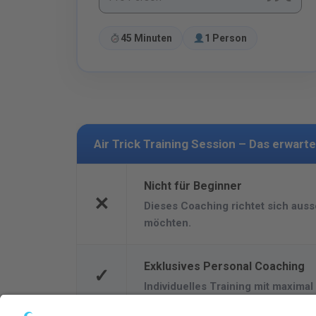
45 Minuten
1 Person
Air Trick Training Session – Das erwart
Nicht für Beginner
✕
Dieses Coaching richtet sich auss
möchten.
Exklusives Personal Coaching
✓
Individuelles Training mit maximal