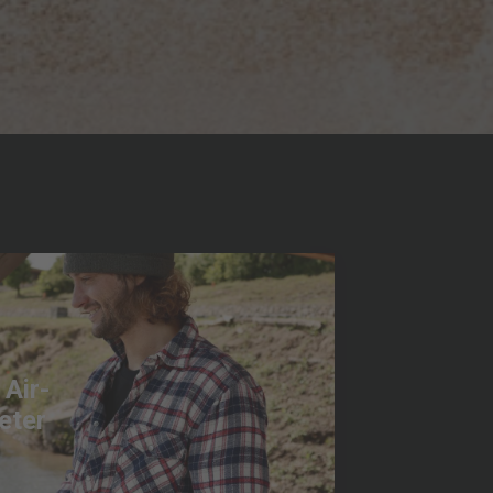
 Air-
eter