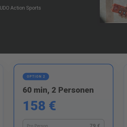
LUDO Action Sports
OPTION 2
60 min, 2 Personen
158 €
79 €
Pro Person