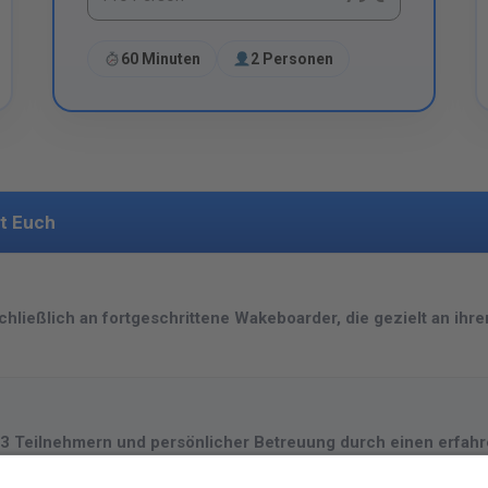
60 Minuten
2 Personen
et Euch
chließlich an fortgeschrittene Wakeboarder, die gezielt an ihr
3 Teilnehmern
und persönlicher Betreuung durch einen erfah