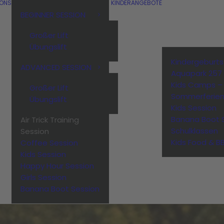
IONS
KINDERANGEBOTE
BEGINNER SESSION
Großer Lift
Übungslift
Kindergeburt
ADVANCED SESSION
Aquapark 257
Kids Camps –
Großer Lift
Sommerferie
Übungslift
Kids Session
Banana Boot 
Air Trick Training
Schulklassen
Session
Kids Food & B
Coffee Session
Kids Session
Happy Hour Session
Girls Session
Banana Boot Session