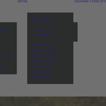
MIETEN
AQUAPARK
STAND UP P
BAHNMIETE
stage
Großer Lift
Übungslift
Schulklassen
n
Grillen am Lago
Private Feiern
Session
Firmenevents
Hochzeiten
BQ
Tiny-House
Aquapark