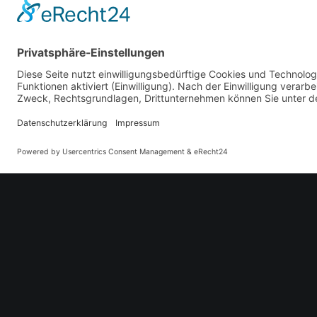
System 2.0 Trainingslift
✓
Das Coaching findet auf Bahn 1, un
werden.