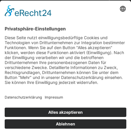
und andere Zahlungsmethoden nicht akzeptiert werden!
BEGINNER SESSION
Immer wieder samstags, bringen wir Dir das
Wakeboarden bei. Der beste Anfängerkurs weit & breit.
Lest mehr…
COFFEE & WAKE SESSION
Immer wieder sonntags gibt es die chilligste Wakeboard-
Session weit & breit.
Lest mehr…
Welcome Boarder, wie können
wir Dir helfen?
Bitte keine
Sprachanrufe!
Wakebeach 257
Online
Whatsapp
© 2026 Waterfront Event & Veranstaltungs GmbH