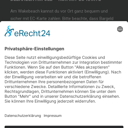
Am Wakebeach kannst du vor Ort ganz bequem und
sicher mit EC-Karte zahlen. Bitte beachte, dass Bargeld
und andere Zahlungsmethoden nicht akzeptiert werden!
BEGINNER SESSION
Immer wieder samstags, bringen wir Dir das
Wakeboarden bei. Der beste Anfängerkurs weit & breit.
Lest mehr…
COFFEE & WAKE SESSION
Immer wieder sonntags gibt es die chilligste Wakeboard-
Session weit & breit.
Lest mehr…
Welcome Boarder, wie können
wir Dir helfen?