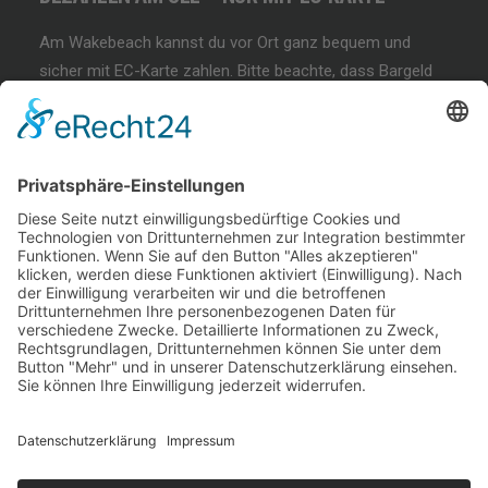
Am Wakebeach kannst du vor Ort ganz bequem und
sicher mit EC-Karte zahlen. Bitte beachte, dass Bargeld
und andere Zahlungsmethoden nicht akzeptiert werden!
BEGINNER SESSION
Immer wieder samstags, bringen wir Dir das
Wakeboarden bei. Der beste Anfängerkurs weit & breit.
Lest mehr…
COFFEE & WAKE SESSION
Immer wieder sonntags gibt es die chilligste Wakeboard-
Session weit & breit.
Lest mehr…
Welcome Boarder, wie können
wir Dir helfen?