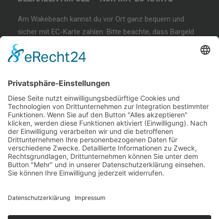
Am Wakebeach kannst du vor Ort ganz bequem und
sicher mit EC-Karte zahlen. Bitte beachte, dass Bargeld
und andere Zahlungsmethoden nicht akzeptiert werden!
BEGINNER SESSION
Immer wieder samstags, bringen wir Dir das
Wakeboarden bei. Der beste Anfängerkurs weit & breit.
Lest mehr…
COFFEE & WAKE SESSION
Immer wieder sonntags gibt es die chilligste Wakeboard-
Session weit & breit.
Lest mehr…
Welcome Boarder, wie können
wir Dir helfen?