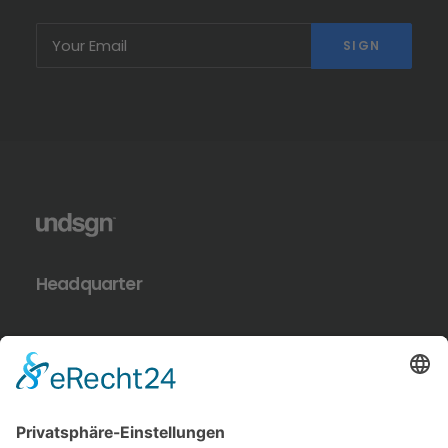
Headquarter
9876 Design Blvd,
Suite 543, Beverly Hills,
CA 90212