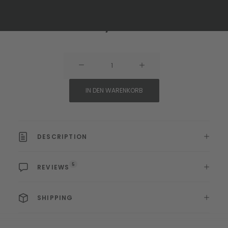
Product Stacked
€
135,00
INKL. MWST.
Product
Stacked
Menge
IN DEN WARENKORB
DESCRIPTION
5
REVIEWS
SHIPPING