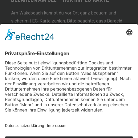
Am Wakebeach kannst du vor Ort ganz bequem und
sicher mit EC-Karte zahlen. Bitte beachte, dass Bargeld
und andere Zahlungsmethoden nicht akzeptiert werden!
BEGINNER SESSION
Immer wieder samstags, bringen wir Dir das
Wakeboarden bei. Der beste Anfängerkurs weit & breit.
Lest mehr…
COFFEE & WAKE SESSION
Immer wieder sonntags gibt es die chilligste Wakeboard-
Session weit & breit.
Lest mehr…
Welcome Boarder, wie können
wir Dir helfen?