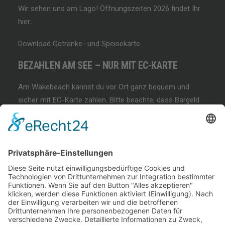
Wir sehen uns am Lago!
Öffnungszeiten 2026 findet Ihr
hier…
Download Getränke- und Speisekarte…
BEZAHLEN AM SEE – NUR MIT EC-KARTE
Am Wakebeach kannst du vor Ort ganz bequem und
sicher mit EC-Karte zahlen. Bitte beachte, dass Bargeld
und andere Zahlungsmethoden nicht akzeptiert werden!
BEGINNER SESSION
Immer wieder samstags, bringen wir Dir das
Wakeboarden bei. Der beste Anfängerkurs weit & breit.
Lest mehr…
COFFEE & WAKE SESSION