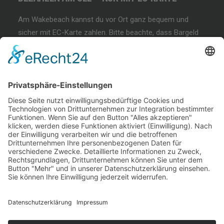
Am Wakebeach kannst du vor Ort ganz bequem und
sicher mit EC-Karte zahlen. Bitte beachte, dass Bargeld
und andere Zahlungsmethoden nicht akzeptiert werden!
BEGINNER SESSION
Immer wieder samstags, bringen wir Dir das
Wakeboarden bei. Der beste Anfängerkurs weit & breit.
Lest mehr…
COFFEE & WAKE SESSION
Immer wieder sonntags gibt es die chilligste Wakeboard-
Session weit & breit.
Lest mehr…
Welcome Boarder, wie können
wir Dir helfen?