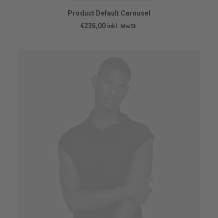
IN DEN WARENKORB
Product Default Carousel
€
235,00
inkl. MwSt.