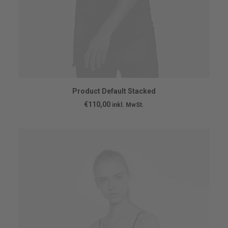
IN DEN WARENKORB
Product Default Stacked
€
110,00
inkl. MwSt.