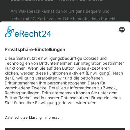
Am Wakebeach kannst du vor Ort ganz bequem und
sicher mit EC-Karte zahlen. Bitte beachte, dass Bargeld
und andere Zahlungsmethoden nicht akzeptiert werden!
BEGINNER SESSION
Immer wieder samstags, bringen wir Dir das
Wakeboarden bei. Der beste Anfängerkurs weit & breit.
Lest mehr…
COFFEE & WAKE SESSION
Immer wieder sonntags gibt es die chilligste Wakeboard-
Session weit & breit.
Lest mehr…
Welcome Boarder, wie können
wir Dir helfen?