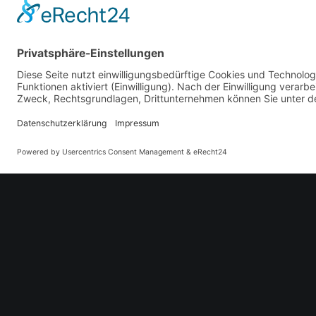
dapibus leo.
DETAILS
Kategorien
GETRÄNKE
,
FLASCHENBIERE
REVIEWS
PREV