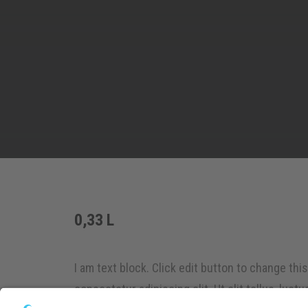
0,33 L
I am text block. Click edit button to change thi
consectetur adipiscing elit. Ut elit tellus, luct