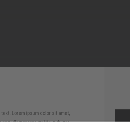
s text. Lorem ipsum dolor sit amet,
Helles
Menge
us nec ullamcorper mattis, pulvinar