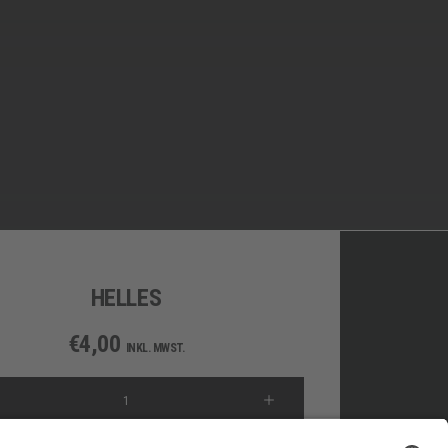
HELLES
€
4,00
INKL. MWST.