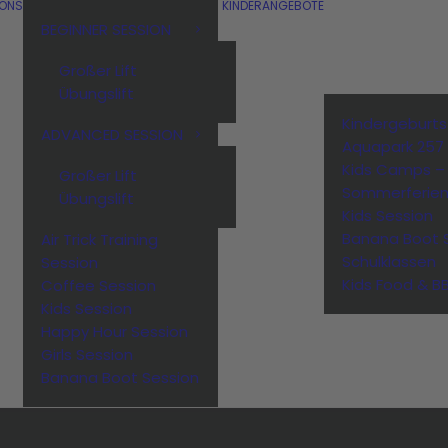
IONS
KINDERANGEBOTE
BEGINNER SESSION
Großer Lift
Übungslift
Kindergeburt
ADVANCED SESSION
Aquapark 257
Kids Camps –
Großer Lift
Sommerferie
Übungslift
Kids Session
Banana Boot 
Air Trick Training
Schulklassen
Session
Kids Food & B
Coffee Session
Kids Session
Happy Hour Session
Girls Session
Banana Boot Session