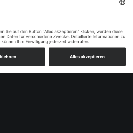
IN DEN WARENKORB
Welcome Boarder, wie
können wir Dir helfen?
Bitte keine Sprachanrufe!
Wakebeach 257
Online
Whatsapp
NEXT