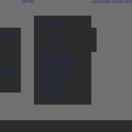
MIETEN
AQUAPARK
STAND UP P
BAHNMIETE
stage
Großer Lift
Übungslift
Schulklassen
n
Grillen am Lago
Private Feiern
Session
Firmenevents
Hochzeiten
BQ
Tiny-House
Aquapark