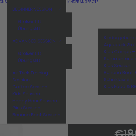
IONS
KINDERANGEBOTE
BEGINNER SESSION
Großer Lift
Übungslift
Kindergeburt
ADVANCED SESSION
Aquapark 257
Kids Camps –
Großer Lift
Sommerferie
Übungslift
Kids Session
Banana Boot 
Air Trick Training
Schulklassen
Session
Kids Food & B
Coffee Session
P
Kids Session
Happy Hour Session
Girls Session
Banana Boot Session
€
18