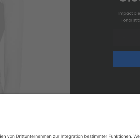
Impact bl
Tonal sti