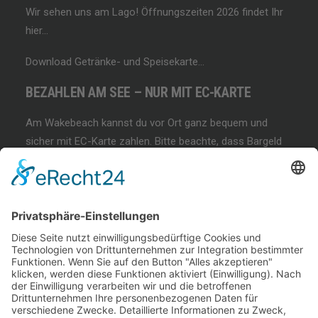
Wir sehen uns am Lago!
Öffnungszeiten 2026 findet Ihr
hier…
Download Getränke- und Speisekarte…
BEZAHLEN AM SEE – NUR MIT EC-KARTE
Am Wakebeach kannst du vor Ort ganz bequem und
sicher mit EC-Karte zahlen. Bitte beachte, dass Bargeld
und andere Zahlungsmethoden nicht akzeptiert werden!
BEGINNER SESSION
Immer wieder samstags, bringen wir Dir das
Wakeboarden bei. Der beste Anfängerkurs weit & breit.
Lest mehr…
COFFEE & WAKE SESSION