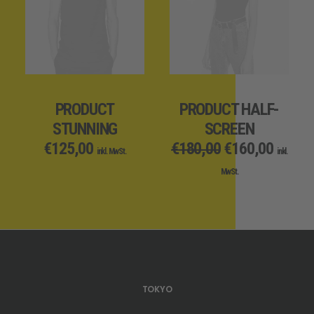
IN DEN WARENKORB
IN DEN WARENKORB
PRODUCT
PRODUCT HALF-
STUNNING
SCREEN
Ursprünglicher
Aktuel
€
125,00
€
180,00
€
160,00
inkl. MwSt.
inkl.
Preis
Preis
MwSt.
war:
ist:
€180,00
€160,0
TOKYO