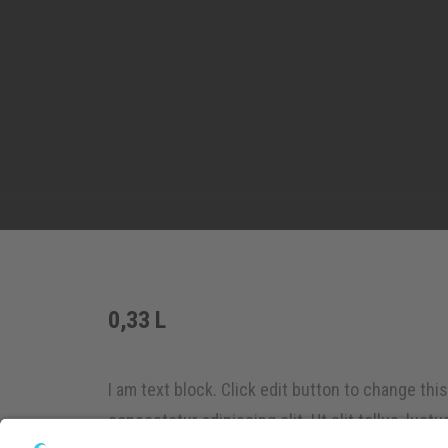
0,33 L
I am text block. Click edit button to change thi
consectetur adipiscing elit. Ut elit tellus, luct