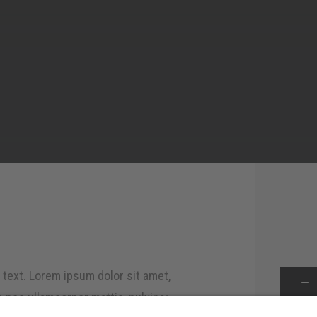
s text. Lorem ipsum dolor sit amet,
Radler
Menge
us nec ullamcorper mattis, pulvinar