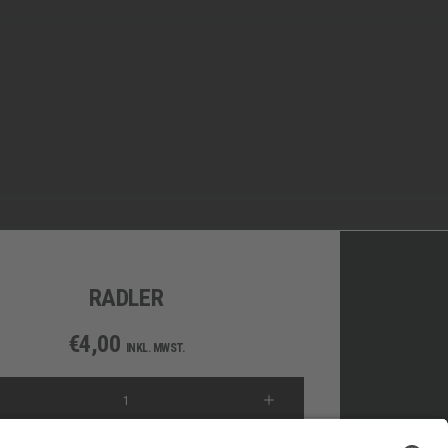
RADLER
€
4,00
INKL. MWST.