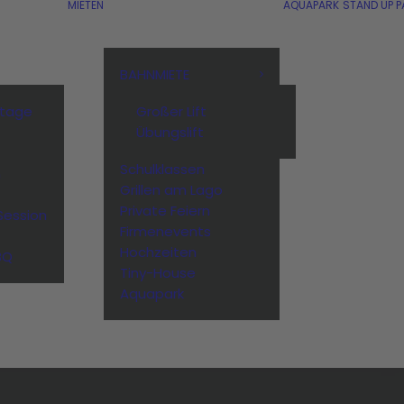
MIETEN
AQUAPARK
STAND UP P
BAHNMIETE
stage
Großer Lift
Übungslift
Schulklassen
n
Grillen am Lago
Private Feiern
Session
Firmenevents
Hochzeiten
BQ
Tiny-House
Aquapark