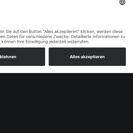
IN DEN WARENKORB
Welcome Boarder, wie
können wir Dir helfen?
Bitte keine Sprachanrufe!
Wakebeach 257
Online
Whatsapp
NEXT