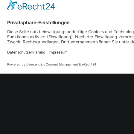
dapibus leo.
DETAILS
Kategorien
GETRÄNKE
,
FLASCHENBIERE
REVIEWS
PREV