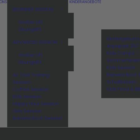
IONS
KINDERANGEBOTE
BEGINNER SESSION
Großer Lift
Übungslift
Kindergeburt
ADVANCED SESSION
Aquapark 257
Kids Camps –
Großer Lift
Sommerferie
Übungslift
Kids Session
Banana Boot 
Air Trick Training
Schulklassen
Session
Kids Food & B
Coffee Session
Kids Session
Happy Hour Session
Girls Session
Banana Boot Session