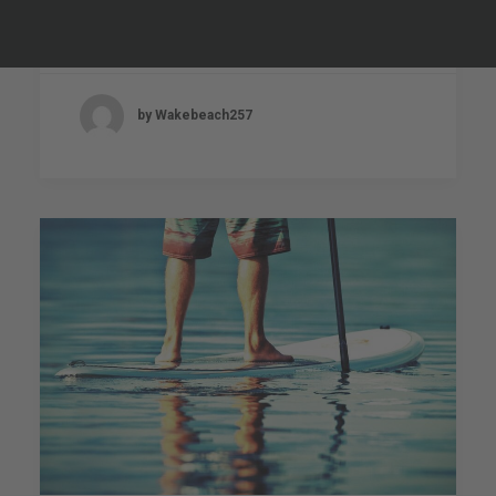
Spotcheck: Stippvisite Wakeport,
Raunheim
by Wakebeach257