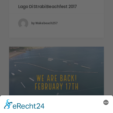
Lago Di Strabi Beachfest 2017
by Wakebeach257