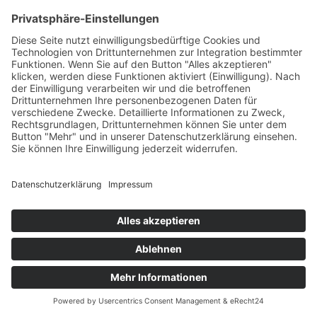
Öffnungszeiten 2018
by Wakebeach257
Welcome Boarder, wie können
wir Dir helfen?
Bitte keine
Sprachanrufe!
Wakebeach 257
Online
Whatsapp