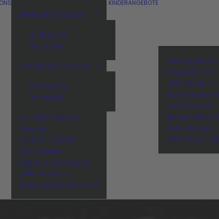
IONS
KINDERANGEBOTE
BEGINNER SESSION
Großer Lift
Übungslift
Kindergeburt
ADVANCED SESSION
Aquapark 257
Kids Camps –
Großer Lift
Sommerferie
Übungslift
Kids Session
Banana Boot 
Air Trick Training
Schulklassen
Session
Kids Food & B
Coffee Session
Kids Session
Happy Hour Session
Girls Session
Banana Boot Session