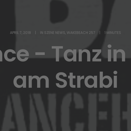
APRIL 7, 2018
|
IN
SZENE NEWS
,
WAKEBEACH 257
|
1 MINUTES
e - Tanz in
am Strabi