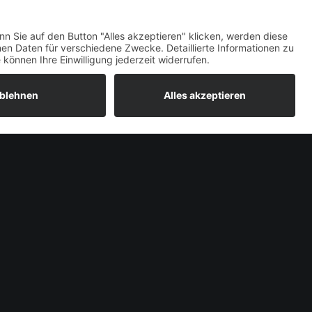
Welcome Boarder, wie
können wir Dir helfen?
Bitte keine Sprachanrufe!
Wakebeach 257
Online
Whatsapp