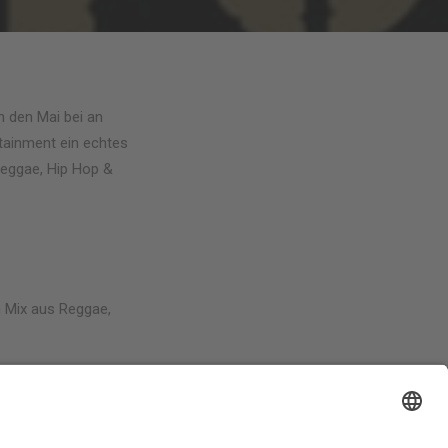
n den Mai bei an
tainment ein echtes
Reggae, Hip Hop &
 Mix aus Reggae,