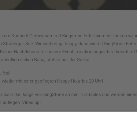
bi zum Kochen! Gemeinsam mit Kingstone Entertainment tanzen wir i
 Straberger See. Wir sind mega happy, dass wir mit KingStone Enter
Kölner Nachtlebens für unsere Event Location begeistern konnten. 
rdentlich dicken Bass, stehen auf der Setlist.
, frei!
 wieder mit einer gepflegten Happy Hour bis 20 Uhr!
n auch die Jungs von KingStone an den Turntables und werden einen
 auflegen. Vibes up!
Ding im Rhein-Kreis Neuss.