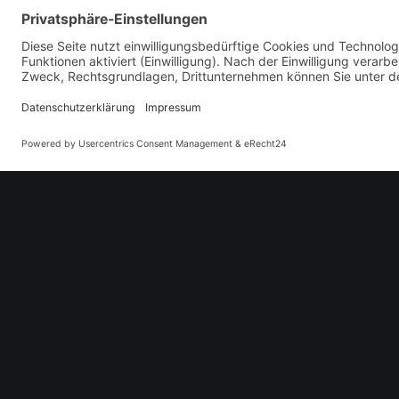
Derbe Mukke!
Geilste Location der 
Das darf keiner verpa