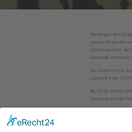
Wir bringen den Stra
unserer Beach-Bar am
„Schwergewicht“ des 
Dancehall, mit einem o
Der Eintritt ist frei, frei
Los geht´s um 19 Uhr,
Ab 19 Uhr stehen dan
Dancehall und Hip Hop
Das wird das geilste 
Eintritt frei!
Happy Hour!