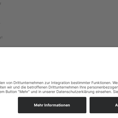
r
r
r!
r
€ pro Person und ist
inklusive Leihmaterial*
. Dazu bekommt Ihr kos
Armband im Wert von 6€.
lle Kids bis einschließlich 14 Jahre.
in unserem Ticket.io-Ticketshop kaufen.
HIER KLICKEN!