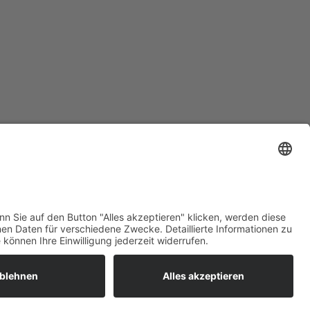
Welcome Boarder, wie
tenlos das coole
können wir Dir helfen?
Bitte keine Sprachanrufe!
Wakebeach 257
Online
Whatsapp