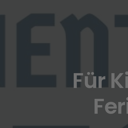
Für 
Fer