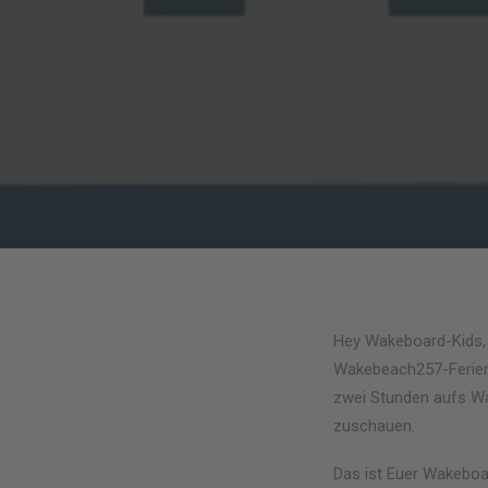
Hey Wakeboard-Kids, 
Wakebeach257-Ferienti
zwei Stunden aufs Wa
zuschauen.
Das ist Euer Wakeboa