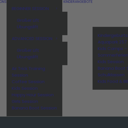
IONS
KINDERANGEBOTE
BEGINNER SESSION
Großer Lift
Übungslift
Kindergeburt
ADVANCED SESSION
Aquapark 257
Kids Camps –
Großer Lift
Sommerferie
Übungslift
Kids Session
Banana Boot 
Air Trick Training
Schulklassen
Session
Kids Food & B
Coffee Session
Kids Session
Happy Hour Session
Girls Session
Banana Boot Session