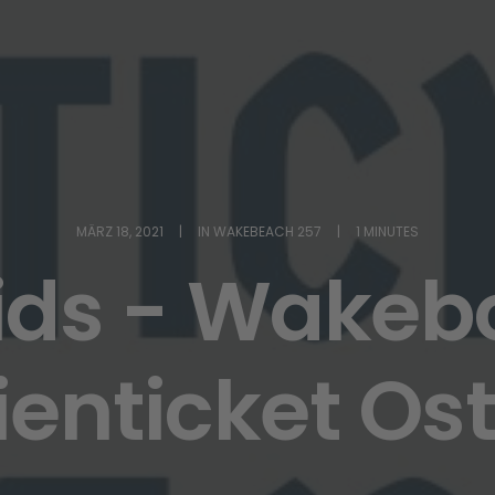
MÄRZ 18, 2021
|
IN
WAKEBEACH 257
|
1 MINUTES
Kids - Wakeb
ienticket Os