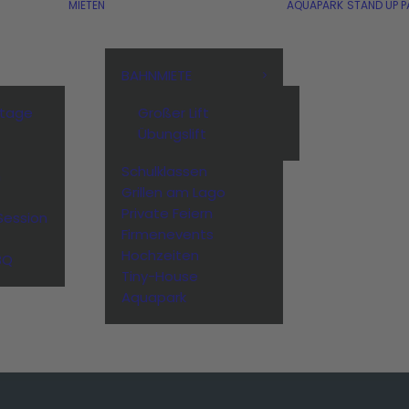
MIETEN
AQUAPARK
STAND UP P
BAHNMIETE
stage
Großer Lift
Übungslift
Schulklassen
n
Grillen am Lago
Private Feiern
Session
Firmenevents
Hochzeiten
BQ
Tiny-House
Aquapark