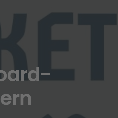
oard-
tern