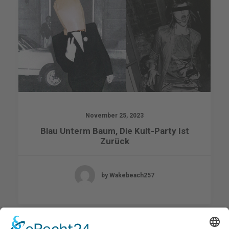
November 25, 2023
Blau Unterm Baum, Die Kult-Party Ist
Zurück
by Wakebeach257