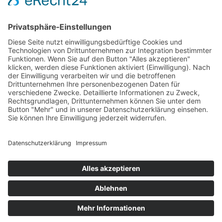
MAIN BLOG
Welcome Boarder, wie können
wir Dir helfen?
Bitte keine
Sprachanrufe!
Wakebeach 257
Online
Whatsapp
© 2026 Waterfront Event & Veranstaltungs GmbH