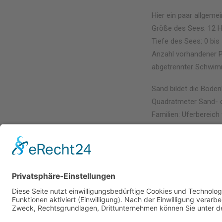
Hier ein paar allgeme
Größe des Sees: 12 H
Tiefe des Sees: 0 bis
Anzahl vorhandener P
abgetrennter Schwimm
Sand bildet die Bode
Quadratmeter Sand- o
Familien: Uferbereich 
Ausgezeichnete Wasse
Während der Badesais
Gelsenkirchen unters