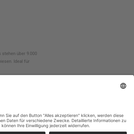
s stehen über 9.000
esen. Ideal für
nstituts
Welcome Boarder, wie
können wir Dir helfen?
Bitte keine Sprachanrufe!
Wakebeach 257
Online
Whatsapp