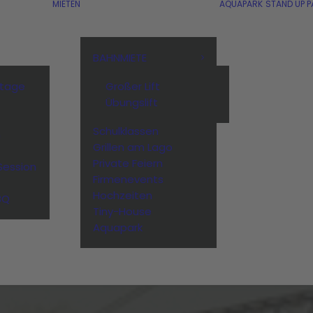
MIETEN
AQUAPARK
STAND UP P
BAHNMIETE
stage
Großer Lift
Übungslift
Schulklassen
n
Grillen am Lago
Private Feiern
Session
Firmenevents
Hochzeiten
BQ
Tiny-House
Aquapark