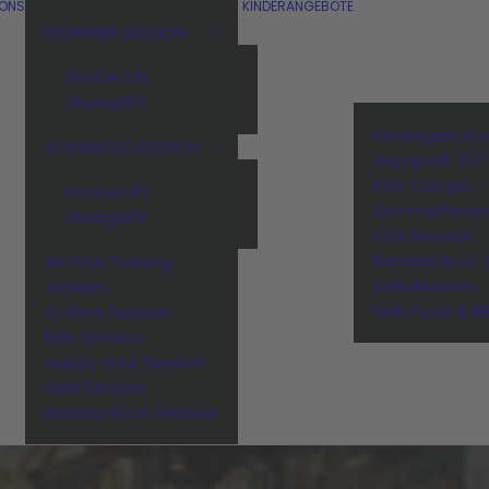
IONS
KINDERANGEBOTE
BEGINNER SESSION
Großer Lift
Übungslift
Kindergeburt
ADVANCED SESSION
Aquapark 257
Kids Camps –
Großer Lift
Sommerferie
Übungslift
Kids Session
Banana Boot 
Air Trick Training
Schulklassen
Session
Kids Food & B
Coffee Session
Kids Session
Happy Hour Session
Girls Session
Banana Boot Session