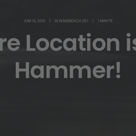
JUNI 10, 2013
|
IN
WAKEBEACH 257
|
1 MINUTE
e Location i
Hammer!