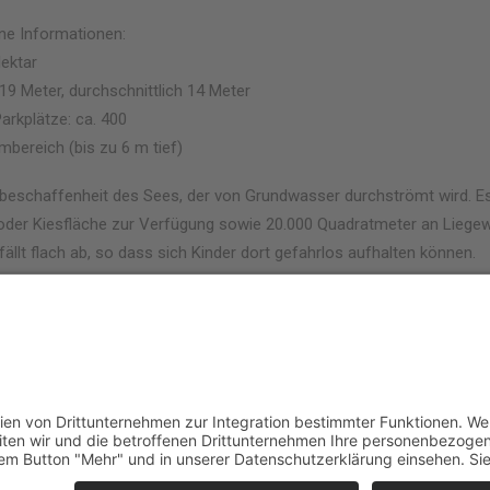
ine Informationen:
ektar
 19 Meter, durchschnittlich 14 Meter
arkplätze: ca. 400
bereich (bis zu 6 m tief)
nbeschaffenheit des Sees, der von Grundwasser durchströmt wird. E
der Kiesfläche zur Verfügung sowie 20.000 Quadratmeter an Liegewi
fällt flach ab, so dass sich Kinder dort gefahrlos aufhalten können.
rqualität:
on wird das Wasser des Sees regelmäßig von Experten des Hygienei
ucht. Die Wasserqualität wurde immer mit ausgezeichnet bewertet.