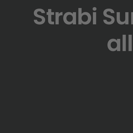
Strabi S
al