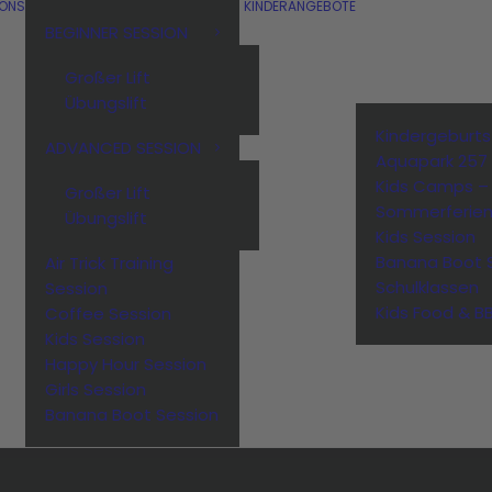
IONS
KINDERANGEBOTE
BEGINNER SESSION
Großer Lift
Übungslift
Kindergeburt
ADVANCED SESSION
Aquapark 257
Kids Camps –
Großer Lift
Sommerferie
Übungslift
Kids Session
Banana Boot 
Air Trick Training
Schulklassen
Session
Kids Food & B
Coffee Session
Kids Session
Happy Hour Session
Girls Session
Banana Boot Session