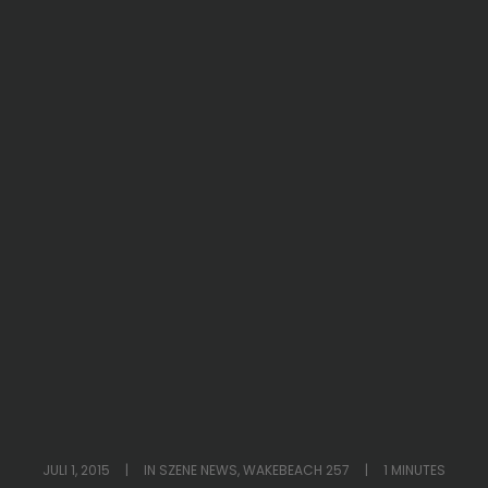
JULI 1, 2015
|
IN
SZENE NEWS
,
WAKEBEACH 257
|
1 MINUTES