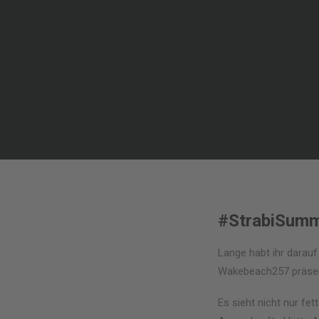
#StrabiSumm
Lange habt ihr darau
Wakebeach257 präsen
Es sieht nicht nur fe