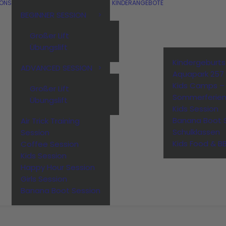
IONS
KINDERANGEBOTE
BEGINNER SESSION
Großer Lift
Übungslift
Kindergeburt
ADVANCED SESSION
Aquapark 257
Kids Camps –
Großer Lift
Sommerferie
Übungslift
Kids Session
Banana Boot 
Air Trick Training
Schulklassen
Session
Kids Food & B
Coffee Session
Kids Session
Happy Hour Session
Girls Session
Banana Boot Session