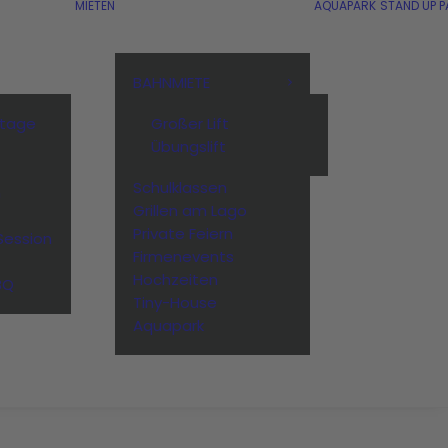
MIETEN
AQUAPARK
STAND UP P
BAHNMIETE
stage
Großer Lift
Übungslift
Schulklassen
n
Grillen am Lago
Private Feiern
Session
Firmenevents
Hochzeiten
BQ
Tiny-House
Aquapark