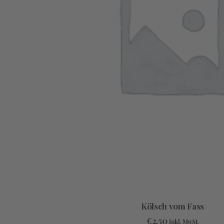
IN DEN WARENKORB
Kölsch vom Fass
€
2,50
inkl. MwSt.