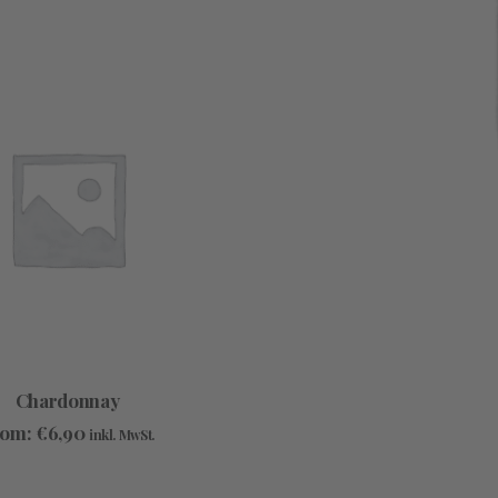
Dieses
USFÜHRUNG WÄHLEN
Chardonnay
Produkt
weist
rom:
€
6,90
inkl. MwSt.
mehrere
Varianten
auf.