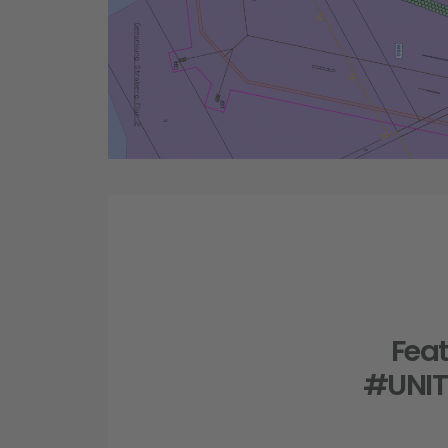
Feat
#UNI