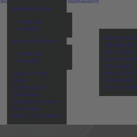
IONS
KINDERANGEBOTE
BEGINNER SESSION
Großer Lift
Übungslift
Kindergeburt
ADVANCED SESSION
Aquapark 257
Kids Camps –
Großer Lift
Sommerferie
Übungslift
Kids Session
Banana Boot 
Air Trick Training
Schulklassen
Session
Kids Food & B
Coffee Session
Kids Session
Happy Hour Session
Girls Session
Banana Boot Session