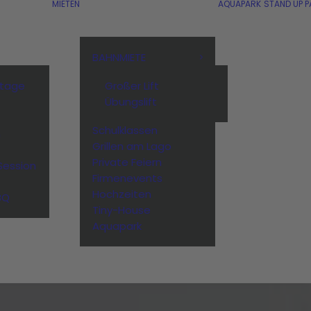
MIETEN
AQUAPARK
STAND UP P
BAHNMIETE
stage
Großer Lift
Übungslift
Schulklassen
n
Grillen am Lago
Private Feiern
Session
Firmenevents
Hochzeiten
BQ
Tiny-House
Aquapark