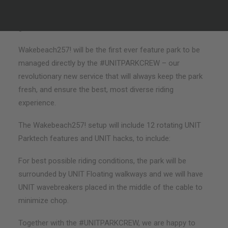
working together since 2013, so you can imagine how
stoked we were to hear that they were stepping up their
game from two basic 2.0, to a full-size cable!
Wakebeach257! will be the first ever feature park to be
managed directly by the #UNITPARKCREW – our
revolutionary new service that will always keep the park
fresh, and ensure the best, most diverse riding
experience.
The Wakebeach257! setup will include 12 rotating UNIT
Parktech features and UNIT hacks, to include:
For best possible riding conditions, the park will be
surrounded by UNIT Floating walkways and we will have
UNIT wavebreakers placed in the middle of the cable to
minimize chop.
Together with the #UNITPARKCREW, we are happy to