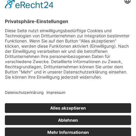
BEGINNER SESSION
Immer wieder samstags, bringen wir Dir das
Wakeboarden bei. Der beste Anfängerkurs weit & breit.
Lest mehr…
COFFEE & WAKE SESSION
Immer wieder sonntags gibt es die chilligste Wakeboard-
Session weit & breit.
Lest mehr…
Welcome Boarder, wie können
wir Dir helfen?
Bitte keine
Sprachanrufe!
Wakebeach 257
Online
Whatsapp
© 2026 Waterfront Event & Veranstaltungs GmbH