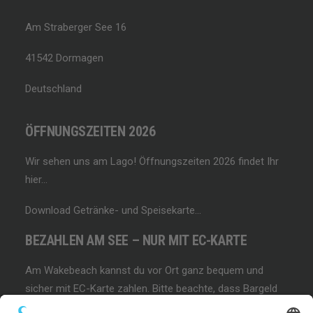
Am Straberger See 16
41542 Dormagen
Deutschland
ÖFFNUNGSZEITEN 2026
Wir sehen uns am Lago!
Öffnungszeiten 2026 findet Ihr
hier…
Download Getränke- und Speisekarte…
BEZAHLEN AM SEE – NUR MIT EC-KARTE
Am Wakebeach kannst du vor Ort ganz bequem und
sicher mit EC-Karte zahlen. Bitte beachte, dass Bargeld
und andere Zahlungsmethoden nicht akzeptiert werden!