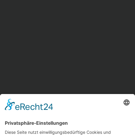
Wodka Wild Berry
€
9,00
inkl. MwSt.
IN DEN WARENKORB