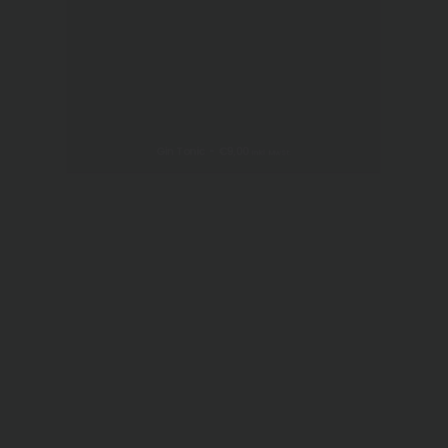
Gin Tonic
€
9,00
inkl. MwSt.
IN DEN WARENKORB