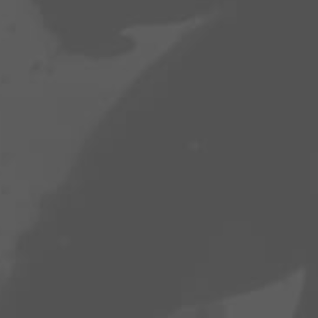
Kölsch vom Fass
€
2,50
inkl. MwSt.