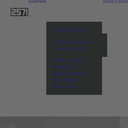
WAKEPARK
KURSE & SESS
e Handvoll
Blau unterm Baum
zurück
ÖFFNUNGSZEITEN
November 25, 2023
Nächste 7 Tage
Ganzes Jahr
Preise Tickets &
Equipment
Mitgliedschaften
Gutscheine
Ticket Shop