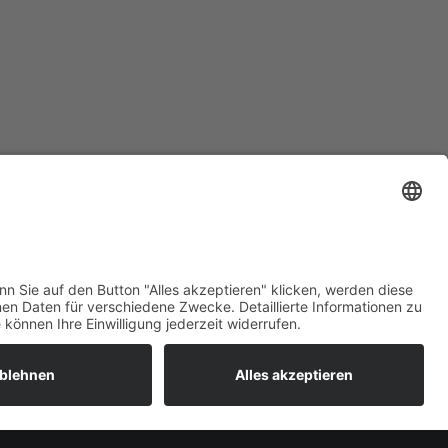
Welcome Boarder, wie
können wir Dir helfen?
Bitte keine Sprachanrufe!
Wakebeach 257
Online
Whatsapp