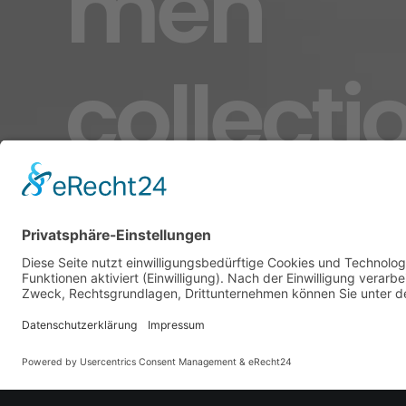
men
collecti
SHOP NOW