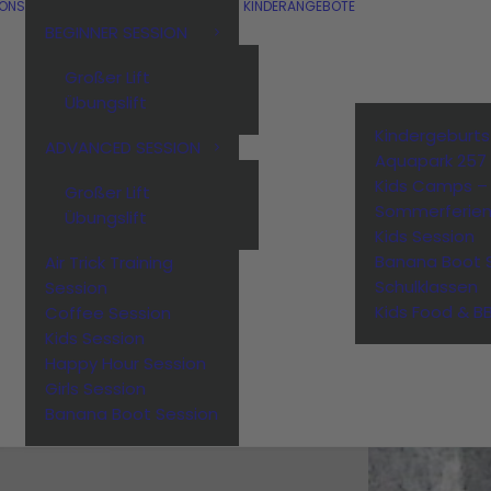
IONS
KINDERANGEBOTE
BEGINNER SESSION
Großer Lift
, die Kult-Party ist
Upda
Übungslift
März 9
Kindergeburt
ADVANCED SESSION
Aquapark 257
Kids Camps –
Großer Lift
Sommerferie
Übungslift
Kids Session
Banana Boot 
Air Trick Training
Schulklassen
Session
Kids Food & B
Coffee Session
Kids Session
Happy Hour Session
Girls Session
Banana Boot Session