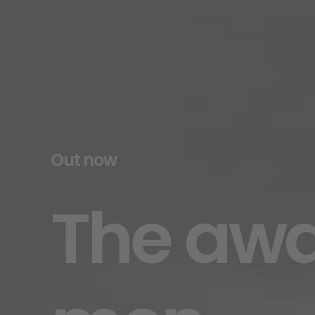
Out now
The
awa