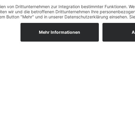
ÖFFNUNGSZEITEN 2026
 257
Wir sehen uns am Lago!
Öffnungszeiten 2026 findet I
ger See 16
Download Getränke- und Spe
magen
BEZAHLEN AM SEE – NU
d
EC-KARTE
Am Wakebeach kannst du vo
bequem und sicher mit EC-Ka
Bitte beachte, dass Bargeld
Zahlungsmethoden nicht akz
werden!