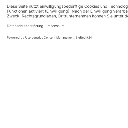
QUICKLINKS
ADRESSE
Datenschutz
Wakebeach
AGB
Am Straber
Impressum
Jobs
41542 Dor
Team
Öffnungszeiten
Deutschlan
Events & Hochzeiten
Grillplatz mieten
Download Speisekarte
Blog 257 - News