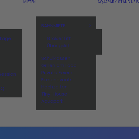
MIETEN
AQUAPARK
STAND UP P
BAHNMIETE
stage
Großer Lift
Übungslift
Schulklassen
n
Grillen am Lago
Private Feiern
Session
Firmenevents
Hochzeiten
BQ
Tiny-House
Aquapark