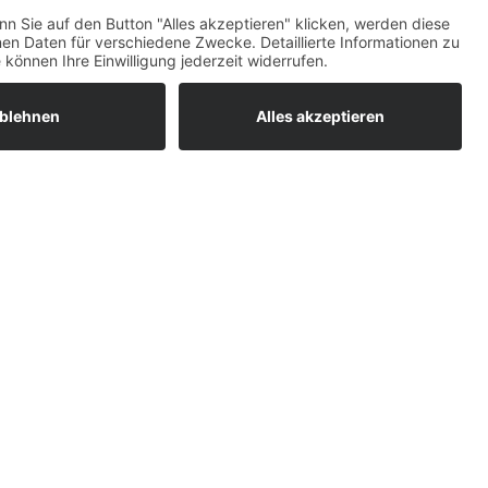
können wir Dir helfen?
Bitte keine Sprachanrufe!
Wakebeach 257
Online
Whatsapp
BEGINNER SESSION
Immer wieder samstags, bringen wir Dir
hr hier…
das Wakeboarden bei. Der beste
Anfängerkurs weit & breit.
Lest mehr…
isekarte…
COFFEE & WAKE SESSION
R MIT
Immer wieder sonntags gibt es die
chilligste Wakeboard-Session weit &
r Ort ganz
breit.
Lest mehr…
rte zahlen.
 und andere
eptiert