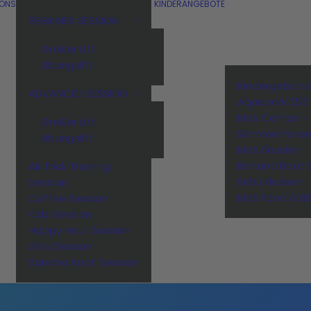
IONS
KINDERANGEBOTE
BEGINNER SESSION
Großer Lift
Übungslift
Kindergeburt
ADVANCED SESSION
Aquapark 257
Kids Camps –
Großer Lift
Sommerferie
Übungslift
Kids Session
Banana Boot 
Air Trick Training
Schulklassen
Session
Kids Food & B
Coffee Session
Kids Session
Happy Hour Session
Girls Session
Banana Boot Session