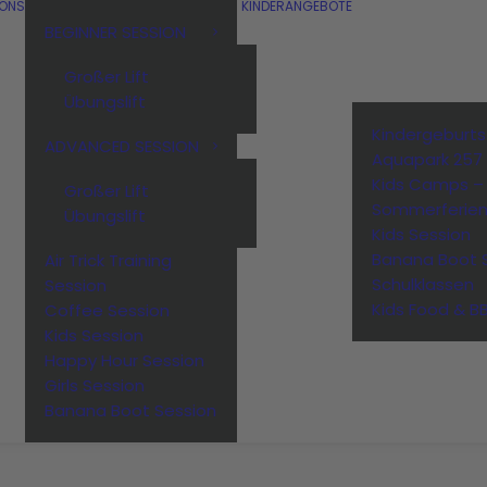
IONS
KINDERANGEBOTE
BEGINNER SESSION
Großer Lift
Übungslift
Kindergeburt
ADVANCED SESSION
Aquapark 257
Kids Camps –
Großer Lift
Sommerferie
Übungslift
Kids Session
Banana Boot 
Air Trick Training
Schulklassen
Session
Kids Food & B
Coffee Session
Kids Session
Happy Hour Session
Girls Session
Banana Boot Session