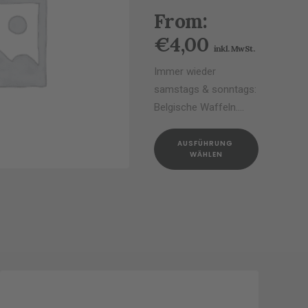
From:
€
4,00
inkl. MwSt.
Immer wieder
samstags & sonntags:
Belgische Waffeln.…
Dieses
AUSFÜHRUNG 
Produkt
WÄHLEN
weist
mehrere
Varianten
auf.
NG WÄHLEN
Die
Optionen
können
auf
der
Produktsei
gewählt
werden