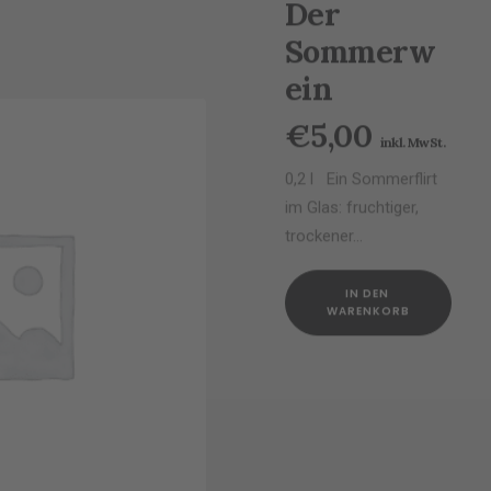
Der
Produktseite
gewählt
Sommerw
werden
ein
€
5,00
inkl. MwSt.
0,2 l Ein Sommerflirt
im Glas: fruchtiger,
trockener…
IN DEN 
WARENKORB