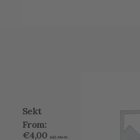
IN DEN WARENKORB
Sekt
From:
€
4,00
inkl. MwSt.