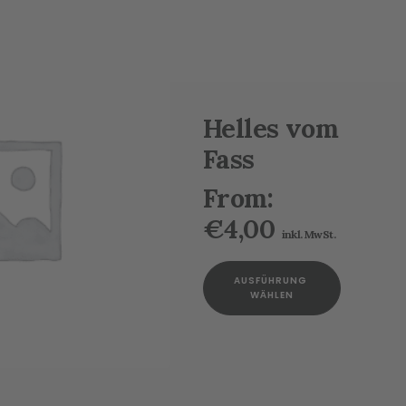
Helles vom
Fass
From:
€
4,00
inkl. MwSt.
Dieses
AUSFÜHRUNG 
Produkt
WÄHLEN
weist
mehrere
Varianten
auf.
Die
Optionen
können
NG WÄHLEN