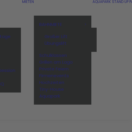
MIETEN
AQUAPARK
STAND UP P
BAHNMIETE
stage
Großer Lift
Übungslift
Schulklassen
n
Grillen am Lago
Private Feiern
Session
Firmenevents
Hochzeiten
BQ
Tiny-House
Aquapark