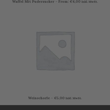
Produkt
Waffel Mit Puderzucker
From:
€
4,00
Inkl. MwSt.
AUSFÜHRUNG WÄHLEN
weist
mehrere
Varianten
auf.
Die
Optionen
können
auf
der
Produktseite
gewählt
werden
Weinschorle
€
5,00
Inkl. MwSt.
IN DEN WARENKORB