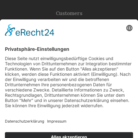
Customers
Customer Care
Returns and Refunds
Privacy Policy
Terms of Use
Condition of Sale
Services
Opening your Account
How To Shop
Shipping
Welcome Boarder, wie können
Track your Order
wir Dir helfen?
Store Locator
Bitte keine