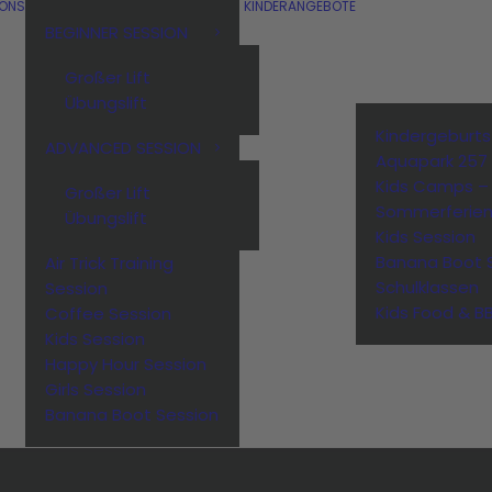
IONS
KINDERANGEBOTE
BEGINNER SESSION
Großer Lift
Übungslift
Kindergeburt
ADVANCED SESSION
Aquapark 257
Kids Camps –
Großer Lift
Sommerferie
Übungslift
Kids Session
Banana Boot 
Air Trick Training
Schulklassen
Session
Kids Food & B
Coffee Session
Kids Session
Happy Hour Session
Girls Session
Banana Boot Session