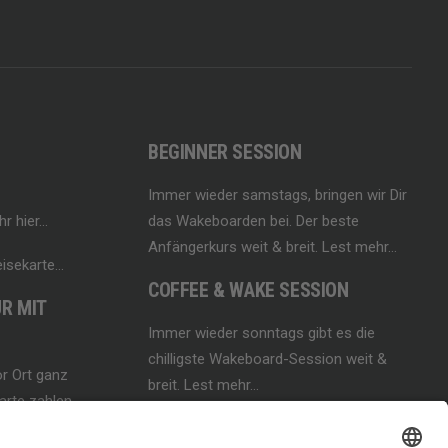
BEGINNER SESSION
Immer wieder samstags, bringen wir Dir
hr hier…
das Wakeboarden bei. Der beste
Anfängerkurs weit & breit.
Lest mehr…
isekarte…
COFFEE & WAKE SESSION
R MIT
Immer wieder sonntags gibt es die
chilligste Wakeboard-Session weit &
r Ort ganz
breit.
Lest mehr…
rte zahlen.
 und andere