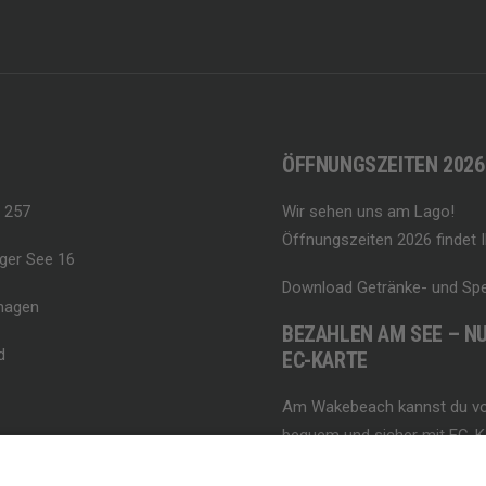
ÖFFNUNGSZEITEN 2026
 257
Wir sehen uns am Lago!
Öffnungszeiten 2026 findet I
ger See 16
Download Getränke- und Spe
magen
BEZAHLEN AM SEE – NU
d
EC-KARTE
Am Wakebeach kannst du vo
bequem und sicher mit EC-Ka
Bitte beachte, dass Bargeld