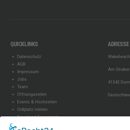
QUICKLINKS
ADRESSE
Datenschutz
Wakebeach
AGB
Am Straber
Impressum
Jobs
41542 Dor
Team
Öffnungszeiten
Deutschlan
Events & Hochzeiten
Grillplatz mieten
Download Speisekarte
Blog 257 - News