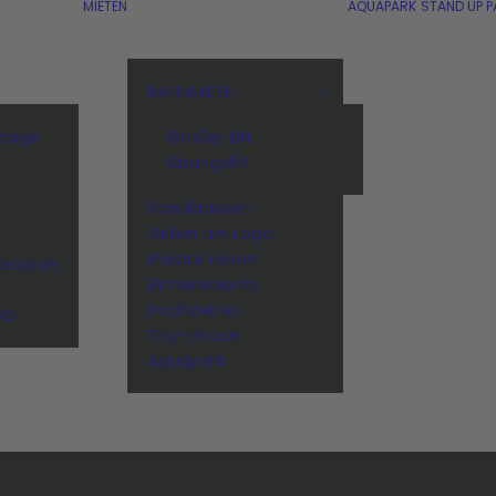
MIETEN
AQUAPARK
STAND UP P
BAHNMIETE
stage
Großer Lift
Übungslift
Schulklassen
n
Grillen am Lago
Private Feiern
Session
Firmenevents
Hochzeiten
BQ
Tiny-House
Aquapark