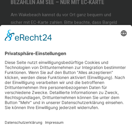
BEZAHLEN AM SEE – NUR MIT EC-KARTE
Am Wakebeach kannst du vor Ort ganz bequem und
sicher mit EC-Karte zahlen. Bitte beachte, dass Bargeld
und andere Zahlungsmethoden nicht akzeptiert werden!
BEGINNER SESSION
Immer wieder samstags, bringen wir Dir das
Wakeboarden bei. Der beste Anfängerkurs weit & breit.
Lest mehr…
COFFEE & WAKE SESSION
Immer wieder sonntags gibt es die chilligste Wakeboard-
Session weit & breit.
Lest mehr…
Welcome Boarder, wie können
wir Dir helfen?