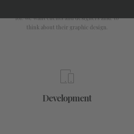
about who and what you are designing
for. We want clients and designers alike to
think about their graphic design.
Development