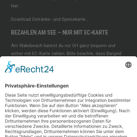
hier…
Download Getränke- und Speisekarte…
BEZAHLEN AM SEE – NUR MIT EC-KARTE
Am Wakebeach kannst du vor Ort ganz bequem und
sicher mit EC-Karte zahlen. Bitte beachte, dass Bargeld
und andere Zahlungsmethoden nicht akzeptiert werden!
BEGINNER SESSION
Immer wieder samstags, bringen wir Dir das
Wakeboarden bei. Der beste Anfängerkurs weit & breit.
Lest mehr…
COFFEE & WAKE SESSION
Immer wieder sonntags gibt es die chilligste Wakeboard-