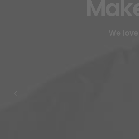
rself at hom
gn and natural furniture solutions
Shop now