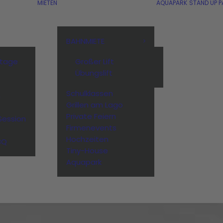
MIETEN
AQUAPARK
STAND UP P
BAHNMIETE
stage
Großer Lift
Übungslift
Schulklassen
n
Grillen am Lago
Private Feiern
Session
Firmenevents
Hochzeiten
BQ
Tiny-House
Aquapark