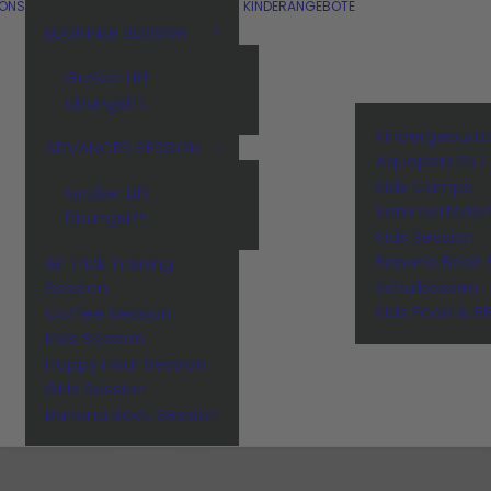
IONS
KINDERANGEBOTE
BEGINNER SESSION
Großer Lift
Übungslift
Kindergeburt
ADVANCED SESSION
Aquapark 257
Kids Camps –
Großer Lift
Sommerferie
Übungslift
Kids Session
Banana Boot 
Air Trick Training
Schulklassen
Session
Kids Food & B
Coffee Session
Kids Session
Happy Hour Session
Girls Session
Banana Boot Session