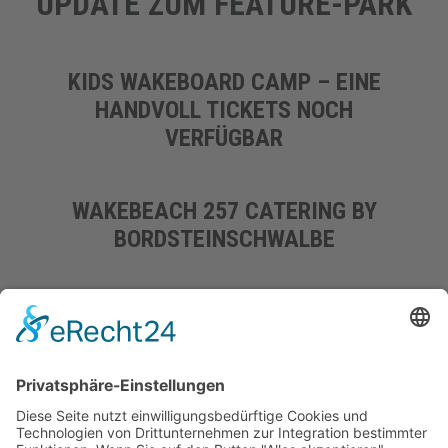
UPDATE ZUM FEATURE-PARK
KIDS WAKEBOARD CAMP – EINE
HANDVOLL TICKETS NOCH
VERFÜGBAR
WAKEBEACH 257 CATERING BY
BORDSTEINSCHWALBE