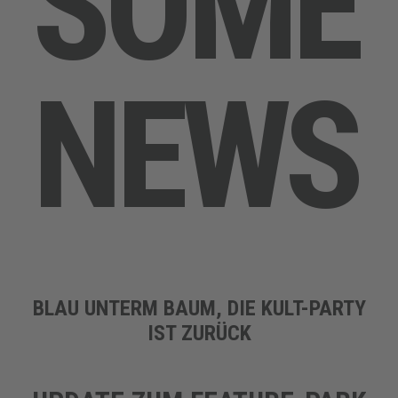
S
O
M
E
N
E
W
S
BLAU UNTERM BAUM, DIE KULT-PARTY
IST ZURÜCK