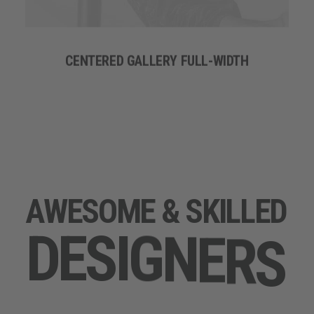
CENTERED GALLERY FULL-WIDTH
A
W
E
S
O
M
E
&
S
K
I
L
L
E
D
D
E
S
I
G
N
E
R
S