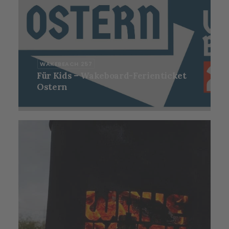
WAKEBEACH 257
Für Kids – Wakeboard-Ferienticket
Ostern