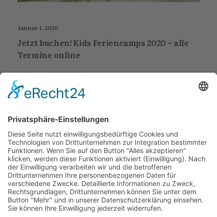
Januar 1, 2020
Jetzt buchen! Kids Feriencamps 2020 – alle
Termine online
Stay Updated
Get the latest creative news about art,
design and pop-culture.