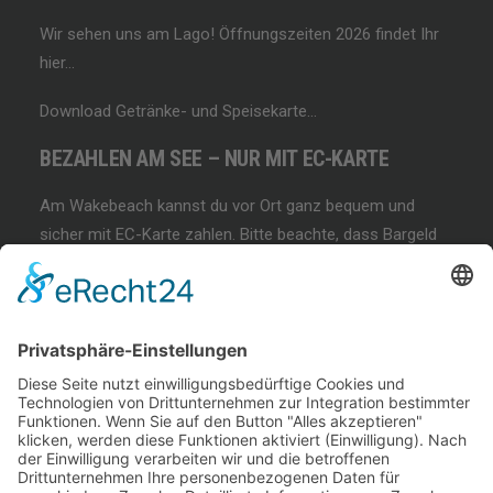
Wir sehen uns am Lago!
Öffnungszeiten 2026 findet Ihr
hier…
Download Getränke- und Speisekarte…
BEZAHLEN AM SEE – NUR MIT EC-KARTE
Am Wakebeach kannst du vor Ort ganz bequem und
sicher mit EC-Karte zahlen. Bitte beachte, dass Bargeld
und andere Zahlungsmethoden nicht akzeptiert werden!
BEGINNER SESSION
Immer wieder samstags, bringen wir Dir das
Wakeboarden bei. Der beste Anfängerkurs weit & breit.
Lest mehr…
COFFEE & WAKE SESSION