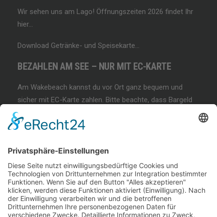
Wir sehen uns am Lago!
Öffnungszeiten 2026 findet Ihr
hier…
Download Getränke- und Speisekarte…
BEZAHLEN AM SEE – NUR MIT EC-KARTE
Am Wakebeach kannst du vor Ort ganz bequem und
sicher mit EC-Karte zahlen. Bitte beachte, dass Bargeld
und andere Zahlungsmethoden nicht akzeptiert werden!
BEGINNER SESSION
Immer wieder samstags, bringen wir Dir das
Wakeboarden bei. Der beste Anfängerkurs weit & breit.
Lest mehr…
COFFEE & WAKE SESSION