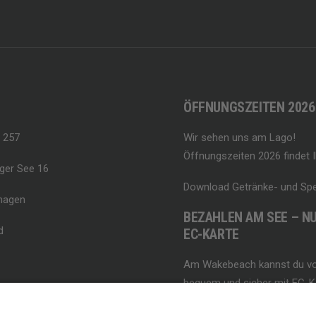
ÖFFNUNGSZEITEN 2026
 257
Wir sehen uns am Lago!
Öffnungszeiten 2026 findet I
ger See 16
Download Getränke- und Spe
magen
BEZAHLEN AM SEE – NU
d
EC-KARTE
Am Wakebeach kannst du vo
bequem und sicher mit EC-Ka
Bitte beachte, dass Bargeld