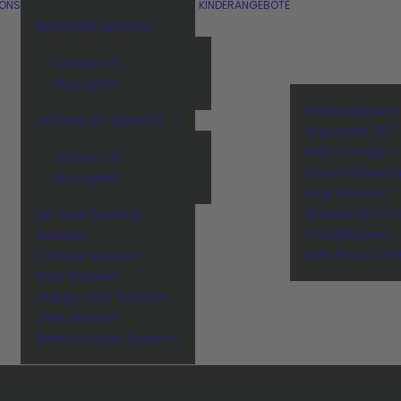
IONS
KINDERANGEBOTE
BEGINNER SESSION
Großer Lift
Übungslift
Kindergeburt
ADVANCED SESSION
Aquapark 257
Kids Camps –
Großer Lift
Sommerferie
Übungslift
Kids Session
Banana Boot 
Air Trick Training
Schulklassen
Session
Kids Food & B
Coffee Session
Kids Session
Happy Hour Session
Girls Session
Banana Boot Session