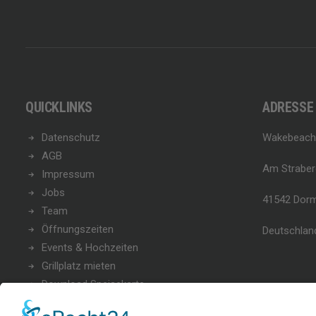
QUICKLINKS
ADRESSE
Datenschutz
Wakebeach
AGB
Am Straber
Impressum
Jobs
41542 Dor
Team
Öffnungszeiten
Deutschlan
Events & Hochzeiten
Grillplatz mieten
Download Speisekarte
Blog 257 - News