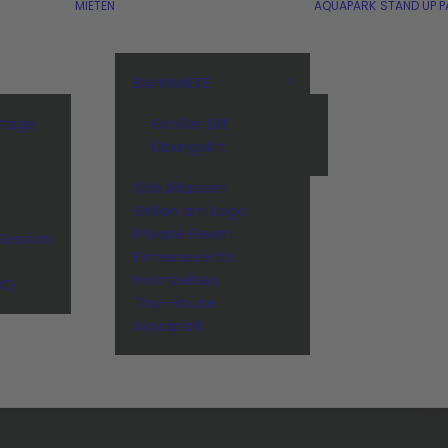
MIETEN
AQUAPARK
STAND UP P
BAHNMIETE
stage
Großer Lift
Übungslift
Schulklassen
n
Grillen am Lago
Private Feiern
Session
Firmenevents
Hochzeiten
BQ
Tiny-House
Aquapark