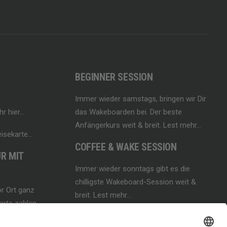
BEGINNER SESSION
Immer wieder samstags, bringen wir Dir
hr hier…
das Wakeboarden bei. Der beste
Anfängerkurs weit & breit.
Lest mehr…
isekarte…
COFFEE & WAKE SESSION
R MIT
Immer wieder sonntags gibt es die
chilligste Wakeboard-Session weit &
r Ort ganz
breit.
Lest mehr…
rte zahlen.
 und andere