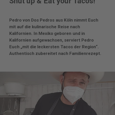
Shut
up
&
Eat
your
Tacos!
Pedro
von
Dos
Pedros
aus
Köln
nimmt
Euch
mit
auf
die
kulinarische
Reise
nach
Kalifornien.
In
Mexiko
geboren
und
in
Kalifornien
aufgewachsen,
serviert
Pedro
Euch
„mit
die
leckersten
Tacos
der
Region“.
Authentisch
zubereitet
nach
Familienrezept.