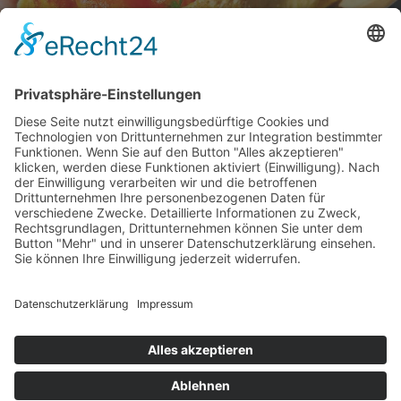
Welcome Boarder, wie können
wir Dir helfen?
Bitte keine
Sprachanrufe!
Wakebeach 257
Online
Whatsapp