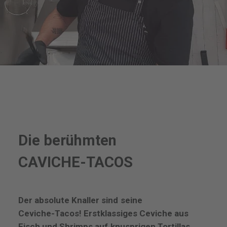
Die
berühmten
CAVICHE-TACOS
Der
absolute
Knaller
sind
seine
Ceviche-Tacos!
Erstklassiges
Ceviche
aus
Fisch
und
Shrimps
auf
knusprigen
Tortillas.