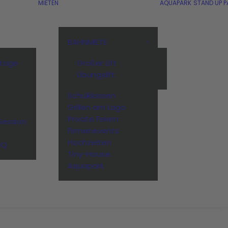
MIETEN
AQUAPARK
STAND UP P
BAHNMIETE
stage
Großer Lift
Übungslift
Schulklassen
n
Grillen am Lago
Private Feiern
Session
Firmenevents
Hochzeiten
BQ
Tiny-House
Aquapark