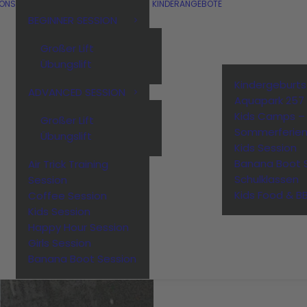
IONS
KINDERANGEBOTE
BEGINNER SESSION
Großer Lift
Übungslift
Kindergeburt
ADVANCED SESSION
Aquapark 257
Kids Camps –
Großer Lift
Sommerferie
Übungslift
Kids Session
Banana Boot 
Air Trick Training
Schulklassen
Session
Kids Food & B
Coffee Session
Kids Session
Happy Hour Session
Girls Session
Banana Boot Session