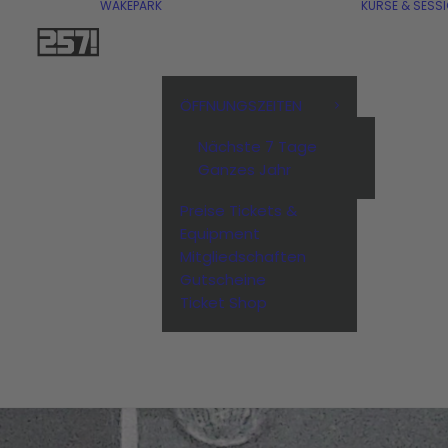
WAKEPARK
KURSE & SESS
ÖFFNUNGSZEITEN
Nächste 7 Tage
Ganzes Jahr
Preise Tickets &
Equipment
Mitgliedschaften
Gutscheine
Ticket Shop