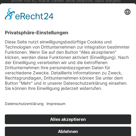
sicher mit EC-Karte zahlen. Bitte beachte, dass Bargeld
und andere Zahlungsmethoden nicht akzeptiert werden!
BEGINNER SESSION
Immer wieder samstags, bringen wir Dir das
Wakeboarden bei. Der beste Anfängerkurs weit & breit.
Lest mehr…
COFFEE & WAKE SESSION
Immer wieder sonntags gibt es die chilligste Wakeboard-
Session weit & breit.
Lest mehr…
Welcome Boarder, wie können
wir Dir helfen?
Bitte keine
Sprachanrufe!
Wakebeach 257
Online
Whatsapp