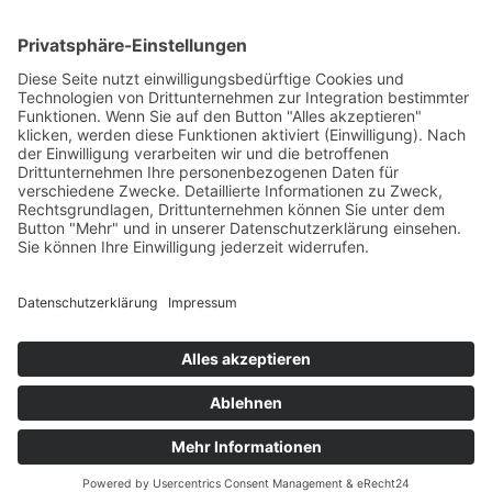
Planung Full-Size Anlage in vollem
Gange
by Wakebeach257
1
…
10
11
12
Welcome Boarder, wie können
wir Dir helfen?
Bitte keine
Sprachanrufe!
Wakebeach 257
Online
Whatsapp
© 2026 Waterfront Event & Veranstaltungs GmbH